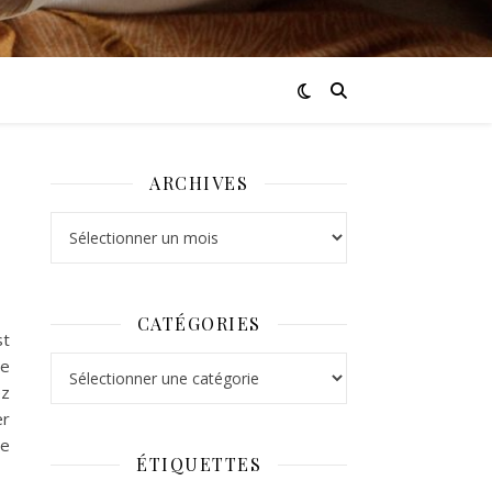
ARCHIVES
Archives
CATÉGORIES
st
Catégories
ne
ez
er
ne
ÉTIQUETTES