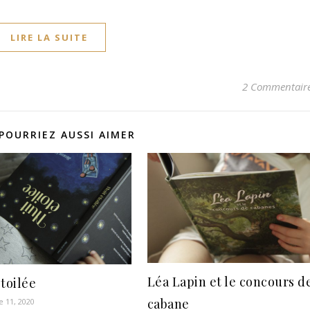
LIRE LA SUITE
2 Commentair
POURRIEZ AUSSI AIMER
Léa Lapin et le concours d
étoilée
cabane
 11, 2020